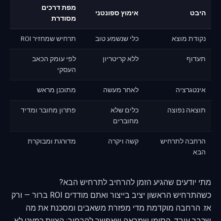
מפת דרכים
היבט
אימוץ ספונטני
מסודרת
נקודת מוצא
כלי שנשמע טוב
תרחיש שמחזיר ROI
תעדוף
ללא קריטריון
לפי עומק הכאב
העסקי
אינטגרציה
לאחר מעשה
מתוכנן מראש
תוצאה נפוצה
כלים שלא
פתרון מחובר ומדיד
מחוברים
הרחבה לתרחיש
קשה ויקרה
מדורגת ומבוקרת
הבא
מתי יודעים שהגיע הזמן להרחיב לתרחיש הבא?
כשהתרחיש הראשון יציב בייצור ואתם מודדים ROI ברור — ורק
אז. הרחבה מוקדמת מדי מפזרת משאבים ומסכנת את מה