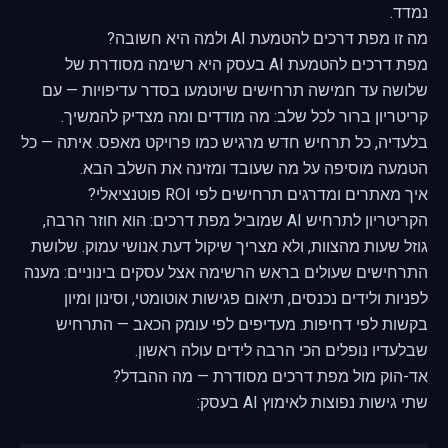
נמדד.
מה זו מפת דרכים להטמעת AI ולמה היא חשובה?
מפת דרכים להטמעת AI בעסק היא רשימה מסודרת של
שלושה עד חמישה תרחישים שיוטמעו בסדר עדיפויות — עם
קריטריון ברור לכל שלב: מה מודדים ומה מצדיק להמשיך.
בלעדיה, כל תרחיש חדש מרגיש כמו פרויקט מאפס. איתה — כל
הטמעה מוסיפה על מה שעובד ומזינה את השלב הבא.
איך מאתרים ומדרגים תרחישים לפי ROI פוטנציאלי?
הקריטריון לתרחיש AI שמוביל מפת דרכים: הוא חוזר הרבה,
גוזל שעות מהצוות, ולא מצריך שיקול דעת אנושי עמוק. שלושת
התרחישים שעולים בראש הרשימה אצל עסקים בינוניים: מענה
לפניות ולידים נכנסים, תיאום פגישות אוטומטי, וסינון ומיון
בקשות לפי דחיפות. מעדיפים לפי עומק הכאב — התרחיש
שבלעדיו נופלים הכי הרבה לידים עולה ראשון.
אד-הוק מול מפת דרכים מסודרת — מה ההבדל?
שתי גישות נפוצות לאימוץ AI בעסק: