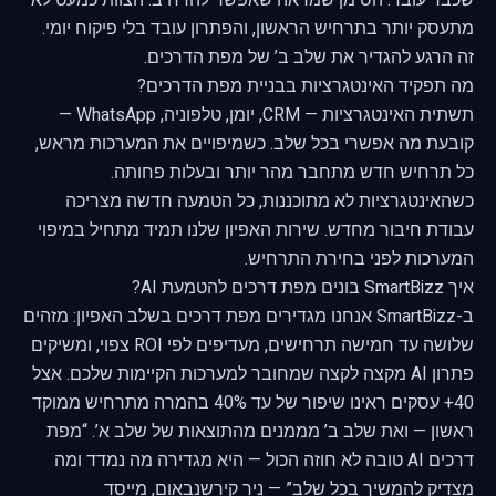
שכבר עובד. הסימן שמראה שאפשר להרחיב: הצוות כמעט לא
מתעסק יותר בתרחיש הראשון, והפתרון עובד בלי פיקוח יומי.
זה הרגע להגדיר את שלב ב’ של מפת הדרכים.
מה תפקיד האינטגרציות בבניית מפת הדרכים?
תשתית האינטגרציות — CRM, יומן, טלפוניה, WhatsApp —
קובעת מה אפשרי בכל שלב. כשמיפויים את המערכות מראש,
כל תרחיש חדש מתחבר מהר יותר ובעלות פחותה.
כשהאינטגרציות לא מתוכננות, כל הטמעה חדשה מצריכה
עבודת חיבור מחדש.
שירות האפיון שלנו
תמיד מתחיל במיפוי
המערכות לפני בחירת התרחיש.
איך SmartBizz בונים מפת דרכים להטמעת AI?
ב-SmartBizz אנחנו מגדירים מפת דרכים בשלב האפיון: מזהים
שלושה עד חמישה תרחישים, מעדיפים לפי ROI צפוי, ומשיקים
פתרון AI מקצה לקצה
שמחובר למערכות הקיימות שלכם. אצל
40+ עסקים ראינו שיפור של עד 40% בהמרה מתרחיש ממוקד
ראשון — ואת שלב ב’ מממנים מהתוצאות של שלב א’. “מפת
דרכים AI טובה לא חוזה הכול — היא מגדירה מה נמדד ומה
מצדיק להמשיך בכל שלב” — ניר קירשנבאום, מייסד