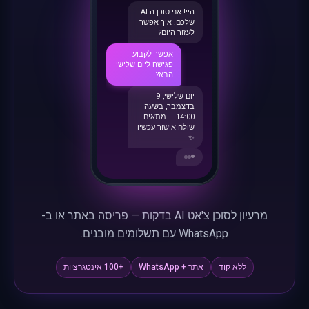
היי! אני סוכן ה-AI
שלכם. איך אפשר
לעזור היום?
אפשר לקבוע
פגישה ליום שלישי
הבא?
יום שלישי, 9
בדצמבר, בשעה
14:00 — מתאים.
שולח אישור עכשיו
✨
מרעיון לסוכן צ'אט AI בדקות — פריסה באתר או ב-
WhatsApp עם תשלומים מובנים.
ללא קוד
אתר + WhatsApp
+100 אינטגרציות