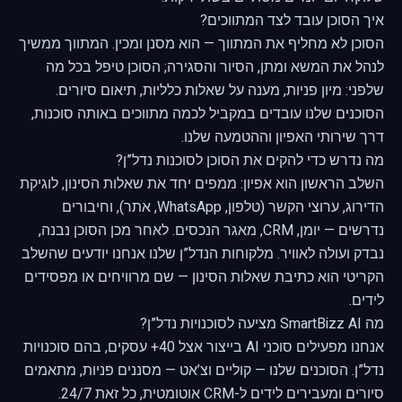
איך הסוכן עובד לצד המתווכים?
הסוכן לא מחליף את המתווך — הוא מסנן ומכין. המתווך ממשיך
לנהל את המשא ומתן, הסיור והסגירה; הסוכן טיפל בכל מה
שלפני: מיון פניות, מענה על שאלות כלליות, תיאום סיורים.
הסוכנים שלנו
עובדים במקביל לכמה מתווכים באותה סוכנות,
דרך
שירותי האפיון וההטמעה שלנו
.
מה נדרש כדי להקים את הסוכן לסוכנות נדל”ן?
השלב הראשון הוא אפיון: ממפים יחד את שאלות הסינון, לוגיקת
הדירוג, ערוצי הקשר (טלפון, WhatsApp, אתר), וחיבורים
נדרשים — יומן, CRM, מאגר הנכסים. לאחר מכן הסוכן נבנה,
נבדק ועולה לאוויר. מלקוחות הנדל”ן שלנו אנחנו יודעים שהשלב
הקריטי הוא כתיבת שאלות הסינון — שם מרוויחים או מפסידים
לידים.
מה SmartBizz AI מציעה לסוכנויות נדל”ן?
אנחנו מפעילים סוכני AI בייצור אצל 40+ עסקים, בהם סוכנויות
נדל”ן. הסוכנים שלנו — קוליים וצ’אט — מסננים פניות, מתאמים
סיורים ומעבירים לידים ל-CRM אוטומטית, כל זאת 24/7.