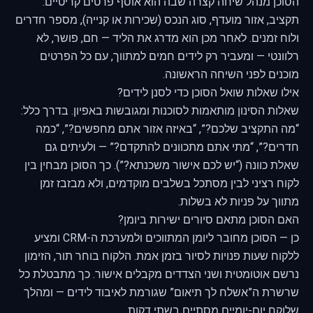
הסוכן מנהל שיחה קצרה שבה הוא אוסף פרטים קריטיים:
תקציב, אזור מועדף, סוג הנכס (שכירות או קנייה), מספר חדרים
ולוח זמנים. לאחר מכן הוא מדרג את הליד — חם, פושר, לא
רלוונטי — ומעביר רק לידים חמים למתווך, עם כל הפרטים
מוכנים לפני השיחה הראשונה.
אילו שאלות שואל הסוכן כדי לסנן לידים?
שאלות הסינון מותאמות לסוכנות ומגובשות באפיון. בדרך כלל:
“מה התקציב שלכם?”, “באיזה אזור אתם מחפשים?”, “כמה
חדרים?”, “מתי אתם מתכוונים להתקדם?” — ולעיתים גם
שאלת כוונה (“יש לכם אישור משכנתא?”). כך הסוכן מבחין בין
לקוח רציני לבין מסתכל בשלבים מוקדמים, ולא מבזבז זמן
מתווך על פניות לא בשלות.
האם הסוכן מתאם סיורים ישירות ביומן?
כן — הסוכן מחובר ליומן המתווכים ולמערכת ה-CRM ומציע
ללקוח שעות פנויות לסיור בזמן אמת. הלקוח בוחר תור, הזימון
נרשם אוטומטית ושני הצדדים מקבלים אישור. כך מתבטלת כל
שרשרת ה”אשלח לך תיאום” שגורמת לאיבוד לידים — ומהלך
שלוקח יום-יומיים מסתיים בשתי דקות.