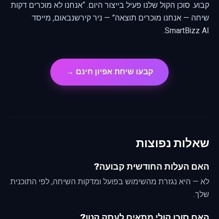
קבוע.
סוכן הקול שלנו
פעיל בייצור היום. “אנחנו לא מוכרים דקות
שיחה — אנחנו מוכרים תוצאה” — ניר קירשנבאום, מייסד
SmartBizz AI.
קבעו שיחת אפיון חינם →
שאלות נפוצות
האם העלות החודשית קבועה?
לא — היא נגזרת מהשימוש בפועל ומדקות השיחה, לפי התוכנית
שלך.
האם סוכן קולי מתאים לעסק קטן?