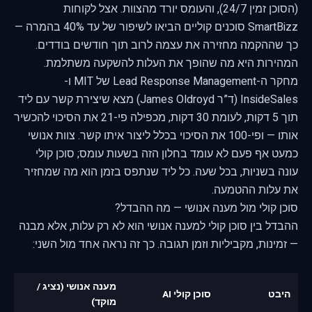
(הסוכן זמין 24/7), והעומס יורד מהצוות. אצל לקוחות
SmartBizz סוכנים קוליים הביאו לשיפור של עד 40% בהמרה —
כך שההקמה מחזירה את עצמה לרוב תוך חודשים בודדים.
המהירות היא מה שהופך את העלות להשקעה משתלמת.
מחקר ה-Lead Response Management של MIT ו-
InsideSales (ד”ר James Oldroyd) מצא שיצירת קשר עם ליד
תוך 5 דקות, לעומת 30 דקות, מכפילה פי-21 את הסיכוי להכשיר
אותו — ופי-100 את הסיכוי בכלל ליצור איתו קשר. צוות אנושי
כמעט אף פעם לא עומד בחלון הזה בשעות עומס; סוכן קולי
עונה בשניות, בכל שעה. כל ליד שנתפס בזמן הוא מה שמחזיר
את עלות ההטמעה.
סוכן קולי מול מענה אנושי — מה ההבדל?
ההבדל בין סוכן קולי למענה אנושי הוא לא רק עלות, אלא מבנה
— זמינות, מקביליות וזמן תגובה. כך זה נראה אחד מול השני:
מענה אנושי (נציג /
היבט
סוכן קולי AI
מוקד)