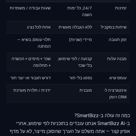
זמינות
24/7, כל ימות
שעות עבודה / משמרות
השנה
שיחות במקביל
ללא הגבלה מעשית
אחת לכל נציג
זמן תגובה
מיידי (שניות)
תלוי עומס; בשיא —
המתנה
מבנה עלות
קבועה / לפי שימוש,
שכר + מיסים + הכשרה
בלי שכר
+ תחלופה
עומס שיא
נספג בלי תור
דורש תגבור או יוצר תור
אינטגרציה ל-
מובנית
ידנית / תלוית מערכת
CRM ויומן
כמה זה עולה ב-SmartBizz?
ב-SmartBizz AI אנחנו עובדים בתוכניות לפי שימוש, אחרי
אפיון קצר — אתה משלם על הערך שהסוכן מייצר, לא על מדף