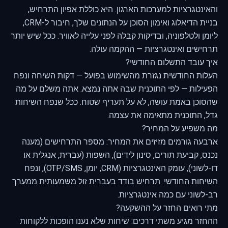
והאינטגרציות למערכות הארגון. היא כוללת
אפיון
התרחיש,
בניית הדיאלוג ואימון הסוכן על הנתונים שלך, חיבור ל-CRM,
ליומן ולטלפוניה, ובדיקות קבלה לפני עלייה לאוויר. ככל שיש יותר
תרחישים ואינטגרציות — ההקמה עולה.
איך עובד התשלום החודשי?
העלות החודשית נגזרת מהשימוש בפועל — דקות השיחה ונפח
הפעילות — לפי התוכנית שבה אתה נמצא. אתה משלם על מה
שהסוכן באמת עושה, לא על תעריף שטוח. ככל שנפח השיחות
גדל, התוכנית מתאימה את עצמה.
מה משפיע על המחיר?
ארבעה גורמים מזיזים את המחיר: מספר התרחישים (מענה
נכנס, קביעת תורים, סינון לידים), השפות (עברית, אנגלית או
דו-לשוני), עומק האינטגרציות (CRM, יומן, OTP/SMS), ונפח
השיחות החודשי. תרחיש בודד בעברית זול משמעותית ממערך
רב-לשוני עם כמה אינטגרציות.
מתי רואים החזר על ההשקעה?
ההחזר מגיע משתי דרכים: שיחות שלא נענו הופכות ללקוחות